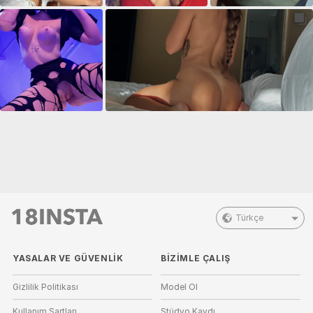
Türkçe
YASALAR VE GÜVENLIK
BIZIMLE ÇALIŞ
Gizlilik Politikası
Model Ol
Kullanım Şartları
Stüdyo Kaydı