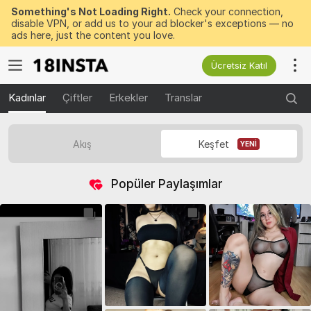
Something's Not Loading Right.
Check your connection,
disable VPN, or add us to your ad blocker's exceptions — no
ads here, just the content you love.
Ücretsiz Katıl
Kadınlar
Çiftler
Erkekler
Translar
Akış
Keşfet
YENI
Popüler Paylaşımlar