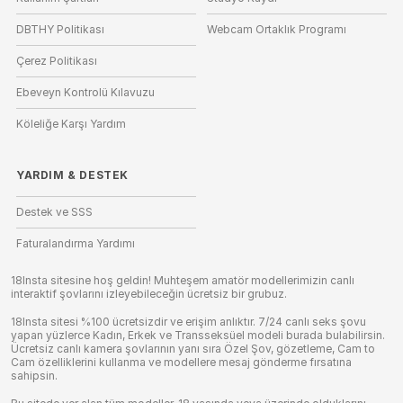
DBTHY Politikası
Webcam Ortaklık Programı
Çerez Politikası
Ebeveyn Kontrolü Kılavuzu
Köleliğe Karşı Yardım
YARDIM
&
DESTEK
Destek ve SSS
Faturalandırma Yardımı
18Insta sitesine hoş geldin! Muhteşem amatör modellerimizin canlı
interaktif şovlarını izleyebileceğin ücretsiz bir grubuz.
18Insta sitesi %100 ücretsizdir ve erişim anlıktır. 7/24 canlı seks şovu
yapan yüzlerce Kadın, Erkek ve Transseksüel modeli burada bulabilirsin.
Ücretsiz canlı kamera şovlarının yanı sıra Özel Şov, gözetleme, Cam to
Cam özelliklerini kullanma ve modellere mesaj gönderme fırsatına
sahipsin.