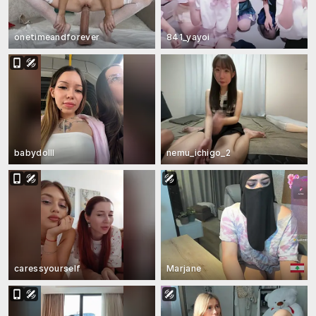
onetimeandforever
841_yayoi
babydolll
nemu_ichigo_2
caressyourself
Marjane