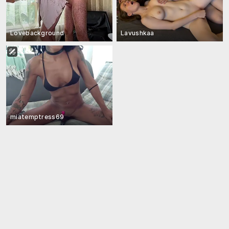
Lovebackground
Lavushkaa
miatemptress69