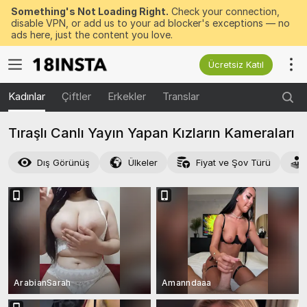
Something's Not Loading Right.
Check your connection,
disable VPN, or add us to your ad blocker's exceptions — no
ads here, just the content you love.
Ücretsiz Katıl
Kadınlar
Çiftler
Erkekler
Translar
Tıraşlı Canlı Yayın Yapan Kızların Kameraları
Dış Görünüş
Ülkeler
Fiyat ve Şov Türü
ArabianSarah
Amanndaaa