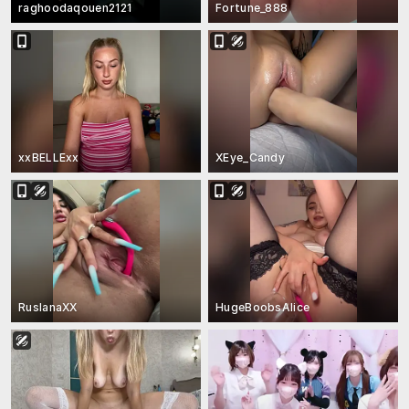
raghoodaqouen2121
Fortune_888
xxBELLExx
XEye_Candy
RuslanaXX
HugeBoobsAlice