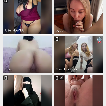
Alten-LAYLA
oypo
RitaL-
FlashTitsRoyal