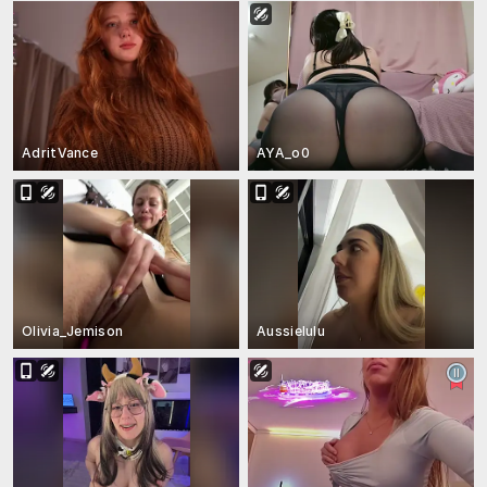
AdritVance
AYA_o0
Olivia_Jemison
Aussielulu