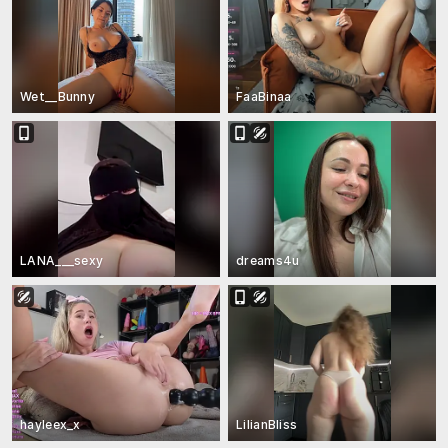
Wet__Bunny
FaaBinaa
LANA___sexy
dreams4u
hayleex_x
LilianBliss