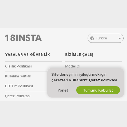
Türkçe
YASALAR VE GÜVENLIK
BIZIMLE ÇALIŞ
Gizlilik Politikası
Model Ol
Site deneyimini iyileştirmek için
Kullanım Şartları
Stüdyo Kaydı
çerezleri kullanırız
:
Çerez Politikası
.
DBTHY Politikası
Webcam Ortaklık Programı
Yönet
Tümünü Kabul Et
Çerez Politikası
Ebeveyn Kontrolü Kılavuzu
Köleliğe Karşı Yardım