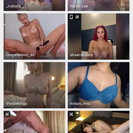
_nobara__
Nova-Lee
Onlyxlicious_sc
shaarebaare
VivianKings
Indian_Anu